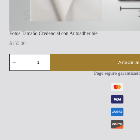
Fotos Tamaño Credencial con Autoadherible
$
155.00
Fotos
Tamaño
Añadir al
Credencial
con
Pago seguro garantizad
Autoadherible
cantidad