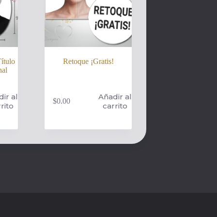
ítulo
Retoque ¡Gratis!
nal
ir al
Añadir al
$
0.00
rito
carrito