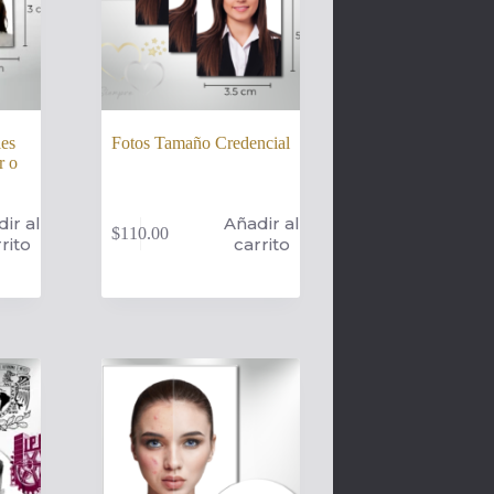
les
Fotos Tamaño Credencial
r o
ir al
Añadir al
$
110.00
rito
carrito