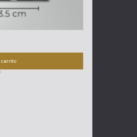
 carrito
o