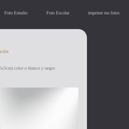
Foto Estudio
Foto Escolar
imprime tus fotos
ación
.5x5cm) color o blanco y negro