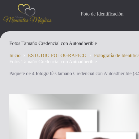
Saltar
al
contenido
Foto de Identificación
Fotos Tamaño Credencial con Autoadherible
Inicio
ESTUDIO FOTOGRAFICO
Fotografía de Identific
Fotos Tamaño Credencial con Autoadherible
Paquete de 4 fotografías tamaño Credencial con Autoadherible (3