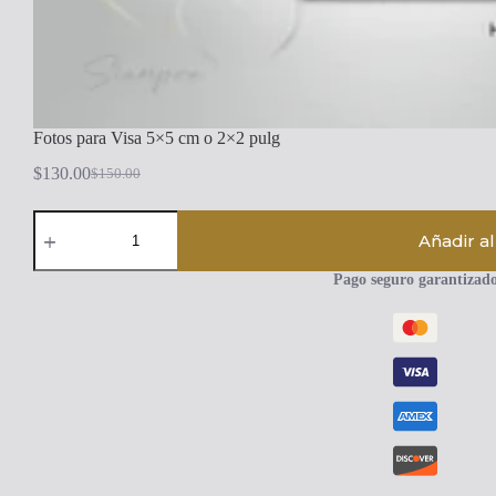
Fotos para Visa 5×5 cm o 2×2 pulg
$
130.00
$
150.00
El
El
precio
precio
Fotos
original
actual
para
Añadir al
era:
es:
Visa
$150.00.
$130.00.
5x5
Pago seguro garantizad
cm
o
2x2
pulg
cantidad