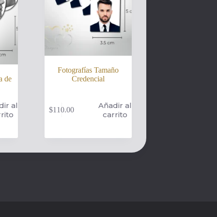
Fotografías Tamaño
a de
Credencial
ir al
Añadir al
$
110.00
rito
carrito