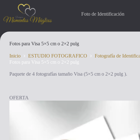
Saltar
al
contenido
Foto de Identificación
Fotos para Visa 5×5 cm o 2×2 pulg
Inicio
ESTUDIO FOTOGRAFICO
Fotografía de Identific
Fotos para Visa 5×5 cm o 2×2 pulg
Paquete de 4 fotografías tamaño Visa (5×5 cm o 2×2 pulg ).
OFERTA