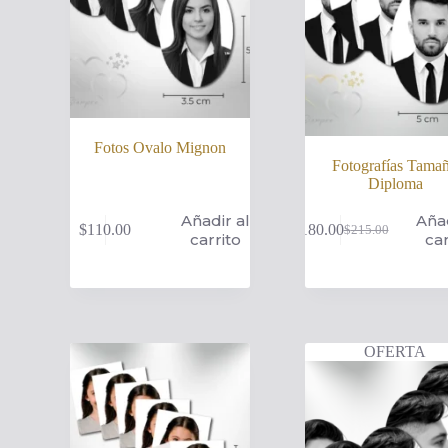
Fotos Ovalo Mignon
Fotografías Tama
Diploma
Añadir al
Añad
$
110.00
$
180.00
$
215.00
El
El
carrito
car
precio
precio
original
actual
era:
es:
$215.00.
$180.00.
OFERTA