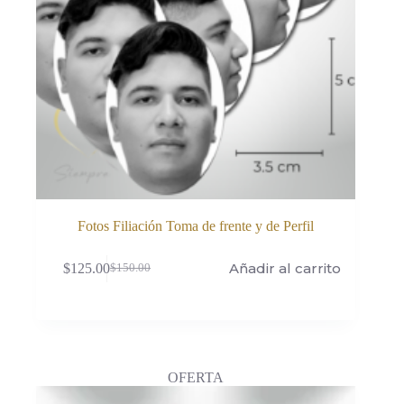
Fotos Filiación Toma de frente y de Perfil
Añadir al carrito
$
125.00
$
150.00
El
El
precio
precio
original
actual
era:
es:
$150.00.
$125.00.
OFERTA