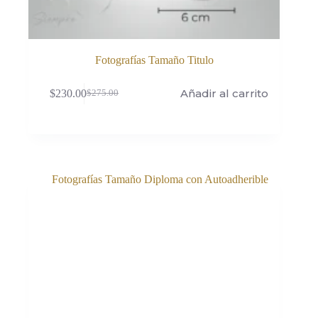
Fotografías Tamaño Titulo
Añadir al carrito
$
230.00
$
275.00
El
El
precio
precio
original
actual
era:
es:
$275.00.
$230.00.