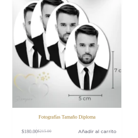
Fotografías Tamaño Diploma
Añadir al carrito
$
180.00
$
215.00
El
El