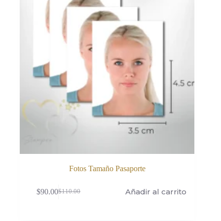
Fotos Tamaño Pasaporte
Añadir al carrito
$
90.00
$
110.00
El
El
precio
precio
original
actual