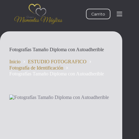
Saltar
al
contenido
Carrito
Fotografías Tamaño Diploma con Autoadherible
Inicio
ESTUDIO FOTOGRAFICO
Fotografía de Identificación
Fotografías Tamaño Diploma con Autoadherible