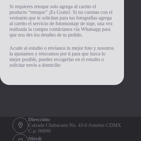
Si requieres retoque solo agrega al carrito el
producto “retoque” ¡Es Gratis!. Si no cuentas con el
vestuario que te solicitan para tus fotografías agrega
al carrito el servicio de fotomontaje de traje, una vez
realizada la compra contáctanos vía Whatsapp para
que nos des los detalles de tu pedido.
Acude al estudio o envíanos tu mejor foto y nosotros
la ajustamos y retocamos por ti para que luzca lo
mejor posible, puedes recogerlas en el estudio o
solicitar envío a domicilio
Dirección:
Calzada Chabacano No. 43-6 Asturias CDMX
C.p. 06890
Móvil: