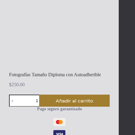
Fotografías Tamaño Diploma con Autoadherible
$
250.00
Fotografías
Añadir al carrito
Tamaño
Diploma
Pago seguro garantizado
con
Autoadherible
cantidad