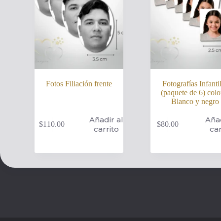
Fotos Filiación frente
Fotografías Infanti
(paquete de 6) colo
Blanco y negro
Añadir al
Añad
$
110.00
$
80.00
carrito
car