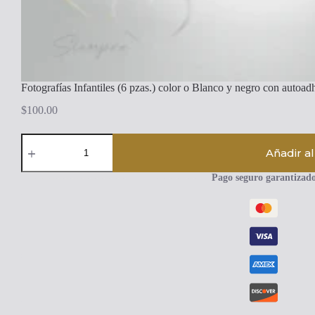
Fotografías Infantiles (6 pzas.) color o Blanco y negro con autoad
$
100.00
Fotografías
Infantiles
Añadir al
(6
pzas.)
Pago seguro garantizad
color
o
Blanco
y
negro
con
autoadherible
cantidad