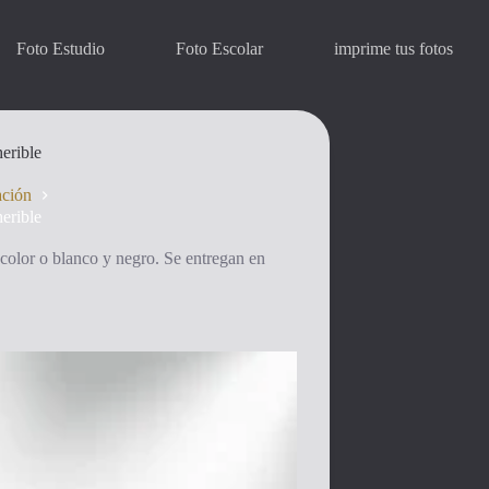
Foto Estudio
Foto Escolar
imprime tus fotos
herible
ación
herible
 color o blanco y negro. Se entregan en