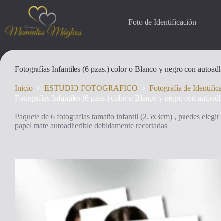
Saltar
al
contenido
Foto de Identificación
Fotografías Infantiles (6 pzas.) color o Blanco y negro con autoad
Inicio
ESTUDIO FOTOGRAFICO
Fotografía de Identific
Fotografías Infantiles (6 pzas.) color o Blanco y negro con autoad
Paquete de 6 fotografias tamaño infantil (2.5x3cm) , puedes elegir
papel mate autoadherible debidamente recortadas