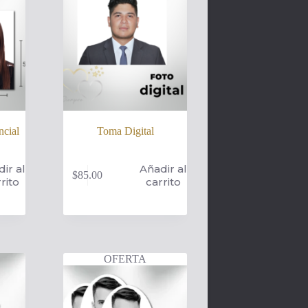
cial
Toma Digital
ir al
Añadir al
$
85.00
rito
carrito
OFERTA