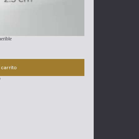
herible
 carrito
o