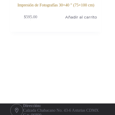
Impresión de Fotografías 30×40 ” (75×100 cm)
Añadir al carrito
$
595.00
Dirección:
Calzada Chabacano No. 43-6 Asturias CDMX
C.p. 06890