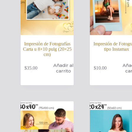
Impresión de Fotografías
Impresión de Fotogra
Carta u 8×10 pulg (20×25
tipo Instamax
cm)
Añadir al
Añad
$
35.00
$
10.00
carrito
car