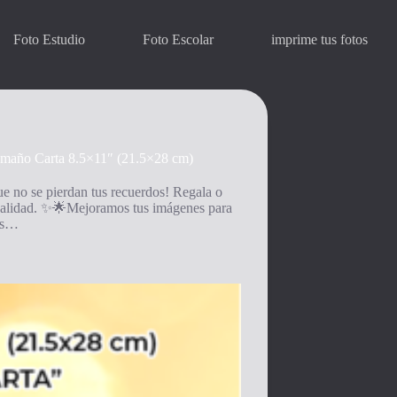
Foto Estudio
Foto Escolar
imprime tus fotos
Tamaño Carta 8.5×11″ (21.5×28 cm)
 no se pierdan tus recuerdos! Regala o
r calidad. ✨🌟Mejoramos tus imágenes para
nos…