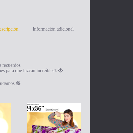
scripción
Información adicional
s recuerdos
es para que luzcan increíbles✨🌟
ayudamos 😁