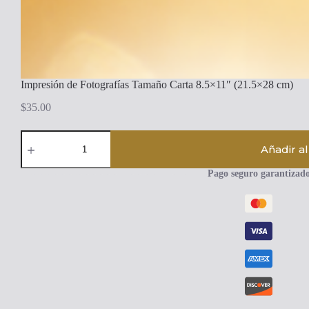
Impresión de Fotografías Tamaño Carta 8.5×11″ (21.5×28 cm)
$
35.00
Impresión
de
Añadir al
Fotografías
Tamaño
Pago seguro garantizad
Carta
8.5x11"
(21.5x28
cm)
cantidad