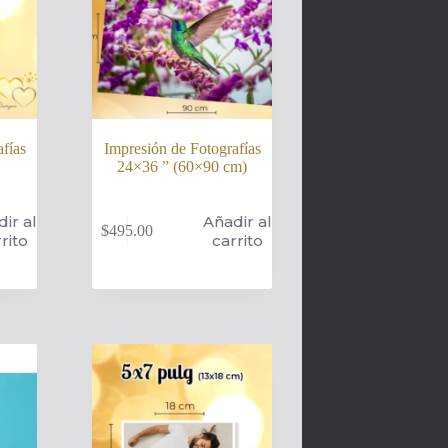
fías
Impresión de Fotografías
24×36 ” (60×90 cm)
ir al
Añadir al
$
495.00
rito
carrito