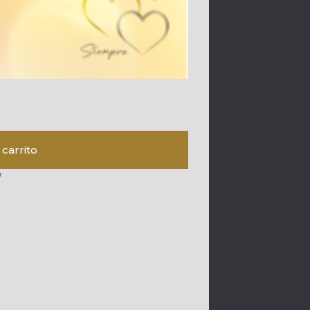
 carrito
o