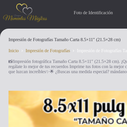
Saltar
al
contenido
Foto de Identificación
Impresión de Fotografías Tamaño Carta 8.5×11″ (21.5×28 cm)
Inicio
Impresión de Fotografías
Impresión de Fotografías 
📸Impresión fotográfica Tamaño Carta 8.5×11″ (21.5×28 cm). ¡Que
regálate lo mejor de tus recuerdos Imprime tus fotos con la mejo
que luzcan increíbles✨🌟 ¿Buscas una medida especial? mánda