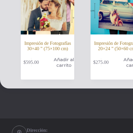
Impresión de Fotografías
Impresión de Fotogra
30×40 ” (75×100 cm)
20×24 ” (50×60 c
Añadir al
Añad
$
595.00
$
275.00
carrito
car
Dirección: