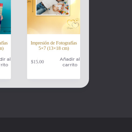
fías
Impresión de Fotografías
m)
5×7 (13×18 cm)
ir al
Añadir al
$
15.00
rito
carrito