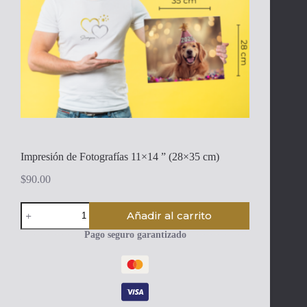
Impresión de Fotografías 11×14 ” (28×35 cm)
$
90.00
Impresión
Añadir al carrito
de
Fotografías
Pago seguro garantizado
11x14
"
(28x35
cm)
cantidad