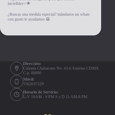
increíbles✨🌟
¿Buscas una medida especial? mándanos un whats
con gusto te ayudamos 😁
Dirección:
Calzada Chabacano No. 43-6 Asturias CDMX
C.p. 06890
Móvil:
5562037229
Horario de Servicio:
L-V 10AM - 9 PM S y D 11 AM-8 PM