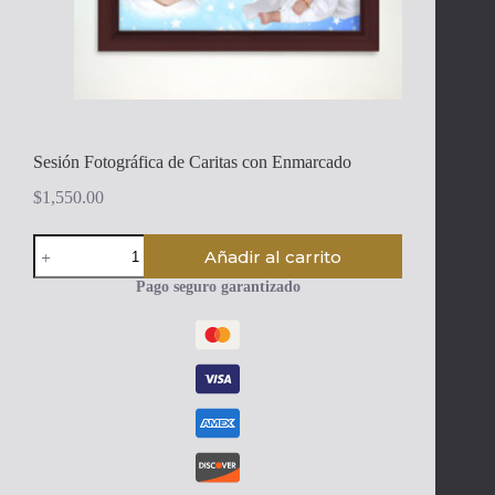
Sesión Fotográfica de Caritas con Enmarcado
$
1,550.00
Sesión
Añadir al carrito
Fotográfica
de
Pago seguro garantizado
Caritas
con
Enmarcado
cantidad