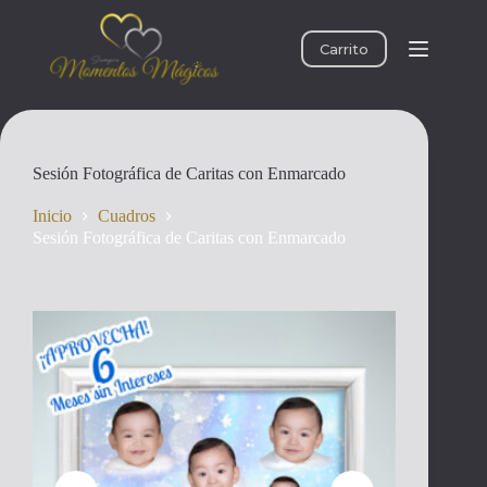
Saltar
al
contenido
Carrito
Sesión Fotográfica de Caritas con Enmarcado
Inicio
Cuadros
Sesión Fotográfica de Caritas con Enmarcado