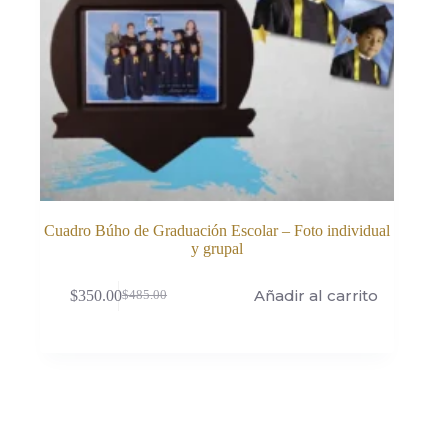
Cuadro Búho de Graduación Escolar – Foto individual
y grupal
Añadir al carrito
$
350.00
$
485.00
El
El
precio
precio
original
actual
era:
es:
$485.00.
$350.00.