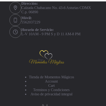
Dirección:
Calzada Chabacano No. 43-6 Asturias CDMX
C.p. 06890
Móvil:
5562037229
Horario de Servicio:
L-V 10AM - 9 PM S y D 11 AM-8 PM
Tienda de Momentos Mágicos
Account
Cart
Terminos y Condiciones
Aviso de privacidad integral